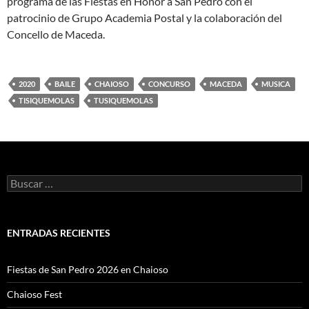
programa de las Fiestas en Honor a San Pedro con el
patrocinio de Grupo Academia Postal y la colaboración del
Concello de Maceda.
2020
BAILE
CHAIOSO
CONCURSO
MACEDA
MUSICA
TISIQUEMOLAS
TUSIQUEMOLAS
Buscar:
ENTRADAS RECIENTES
Fiestas de San Pedro 2026 en Chaioso
Chaioso Fest