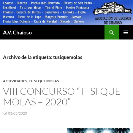
Saltar
al
contenido
Buscar
A.V. Chaioso
MENÚ
PRINCI
Archivo de la etiqueta: tusiquemolas
ACTIVIDADES
,
TU SI QUE MOLAS
VIII CONCURSO “TI SI QUE
MOLAS – 2020”
03/05/2020