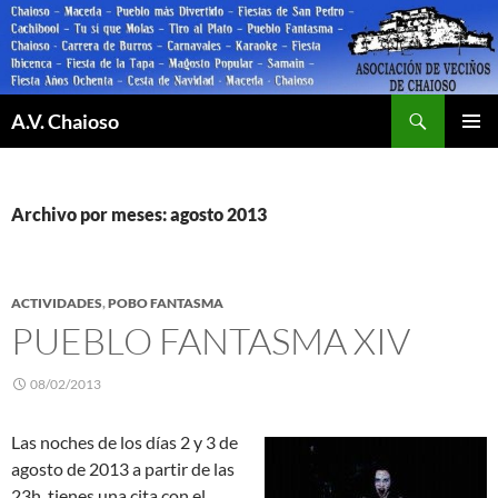
Saltar
al
contenido
Buscar
A.V. Chaioso
MENÚ
PRINCI
Archivo por meses: agosto 2013
ACTIVIDADES
,
POBO FANTASMA
PUEBLO FANTASMA XIV
08/02/2013
Las noches de los días 2 y 3 de
agosto de 2013 a partir de las
23h. tienes una cita con el