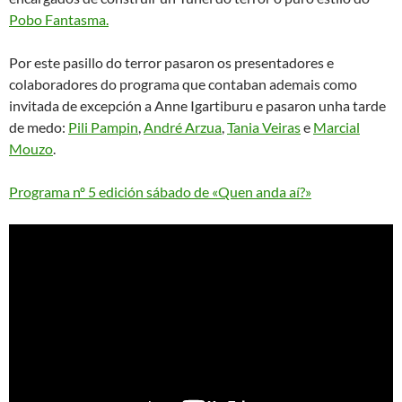
Pobo Fantasma.
Por este pasillo do terror pasaron os presentadores e
colaboradores do programa que contaban ademais como
invitada de excepción a Anne Igartiburu e pasaron unha tarde
de medo:
Pili Pampin
,
André Arzua
,
Tania Veiras
e
Marcial
Mouzo
.
Programa nº 5 edición sábado de «Quen anda aí?»