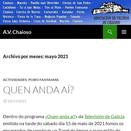
Saltar
al
contenido
Buscar
A.V. Chaioso
MENÚ
PRINCI
Archivo por meses: mayo 2021
ACTIVIDADES
,
POBO FANTASMA
QUEN ANDA AÍ?
05/15/2021
Dentro do programa
«Quen anda aí?
» da
Televisión de Galicia
emitido na tarde do sàbado día 15 de maio de 2021 fomos os
encargados de construir un Tunel do terror o puro estilo do