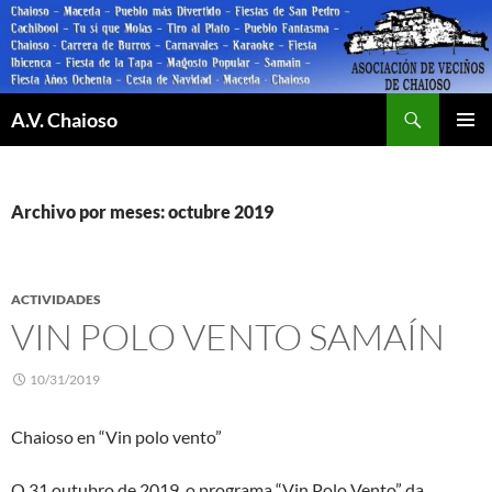
Saltar
al
contenido
Buscar
A.V. Chaioso
MENÚ
PRINCI
Archivo por meses: octubre 2019
ACTIVIDADES
VIN POLO VENTO SAMAÍN
10/31/2019
Chaioso en “Vin polo vento”
O 31 outubro de 2019, o programa “Vin Polo Vento” da