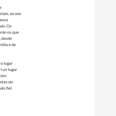
e
ciais, ao seu
menos
ais. Os
erán os que
, desde
ilia e de
 o lugar
i un lugar
ción
antes do
is fiel