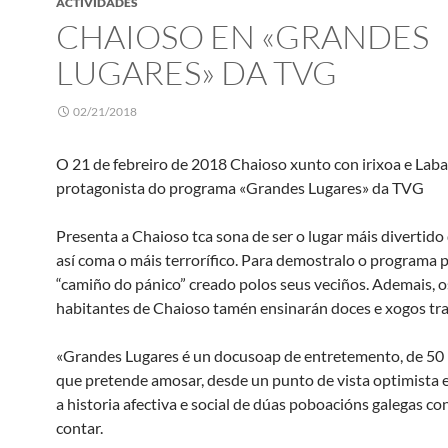
ACTIVIDADES
CHAIOSO EN «GRANDES
LUGARES» DA TVG
02/21/2018
O 21 de febreiro de 2018 Chaioso xunto con irixoa e Lab
protagonista do programa «Grandes Lugares» da TVG
Presenta a Chaioso tca sona de ser o lugar máis divertido
así coma o máis terrorífico. Para demostralo o programa 
“camiño do pánico” creado polos seus veciños. Ademais, o
habitantes de Chaioso tamén ensinarán doces e xogos tra
«Grandes Lugares é un docusoap de entretemento, de 50
que pretende amosar, desde un punto de vista optimista e 
a historia afectiva e social de dúas poboacións galegas co
contar.