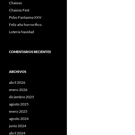
Chaioso
Chaioso Fest
Pobo Fantasma XXV
Feliz año horrorífico.
Lotería Navidad
COMENTARIOS RECIENTES
ARCHIVOS
abril 2026
enero 2026
diciembre 2025
agosto 2025
enero 2025
agosto 2024
junio 2024
abril 2024