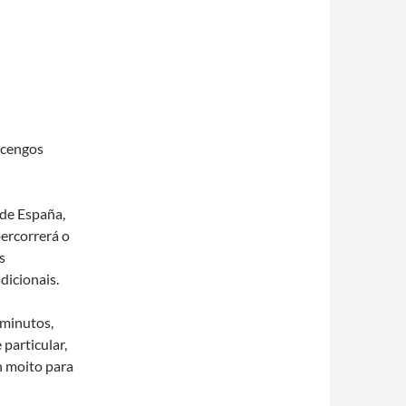
acengos
 de España,
percorrerá o
s
dicionais.
 minutos,
particular,
n moito para