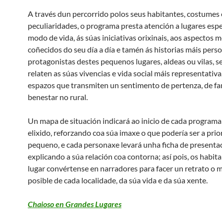
A través dun percorrido polos seus habitantes, costumes 
peculiaridades, o programa presta atención a lugares espe
modo de vida, ás súas iniciativas orixinais, aos aspectos 
coñecidos do seu día a día e tamén ás historias máis perso
protagonistas destes pequenos lugares, aldeas ou vilas, s
relaten as súas vivencias e vida social máis representativa
espazos que transmiten un sentimento de pertenza, de fam
benestar no rural.
Un mapa de situación indicará ao inicio de cada programa
elixido, reforzando coa súa imaxe o que podería ser a prior
pequeno, e cada personaxe levará unha ficha de presenta
explicando a súa relación coa contorna; así pois, os habit
lugar convértense en narradores para facer un retrato o má
posible de cada localidade, da súa vida e da súa xente.
Chaioso en Grandes Lugares