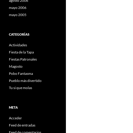
agosto 2006
mayo 2006
mayo 2005
CATEGORÍAS
Actividades
Fiesta de la Tapa
Fiestas Patronales
Magosto
Pobo Fantasma
Pueblo más divertido
Tu si que molas
META
Acceder
Feed de entradas
Feed de comentarios