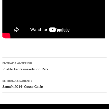
Navegación
ENTRADA ANTERIOR
de
Pueblo Fantasma edición TVG
entradas
ENTRADA SIGUIENTE
Samaín 2014- Couso Galán