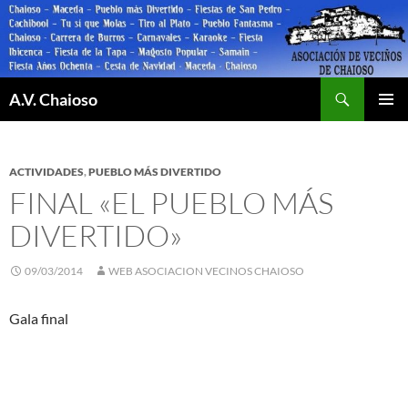
Saltar
al
contenido
Buscar
A.V. Chaioso
MENÚ
PRINCI
ACTIVIDADES
,
PUEBLO MÁS DIVERTIDO
FINAL «EL PUEBLO MÁS
DIVERTIDO»
09/03/2014
WEB ASOCIACION VECINOS CHAIOSO
Gala final