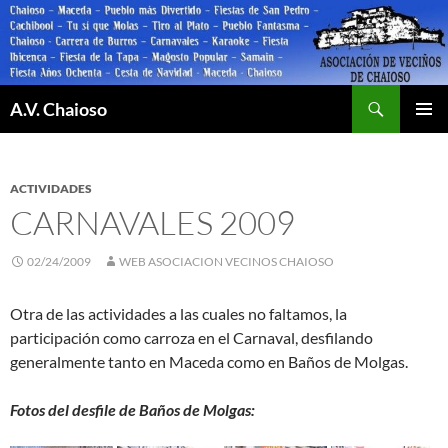
Saltar
al
contenido
Buscar
A.V. Chaioso
MENÚ
PRINCI
ACTIVIDADES
CARNAVALES 2009
02/24/2009
WEB ASOCIACION VECINOS CHAIOSO
Otra de las actividades a las cuales no faltamos, la
participación como carroza en el Carnaval, desfilando
generalmente tanto en Maceda como en Baños de Molgas.
Fotos del desfile de Baños de Molgas: